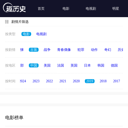
首页
电影
电视剧
明星
剧情片筛选
按类型
电影
电视剧
动画
按剧情
惊悚
古装
战争
青春偶像
犯罪
动作
奇幻
历史
按地区
全部
中国
美国
法国
英国
日本
韩国
德国
泰
按时间
2025
2024
2023
2022
2021
2020
2019
2018
2017
电影榜单