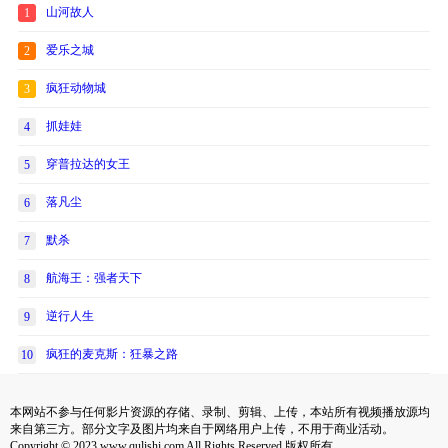
山河故人
1
爱乐之城
2
疯狂动物城
3
抓娃娃
4
穿普拉达的女王
5
落凡尘
6
默杀
7
航海王：强者天下
8
逆行人生
9
疯狂的麦克斯：狂暴之路
10
本网站不参与任何影片资源的存储、录制、剪辑、上传，本站所有视频播放源均
来自第三方。部分文字及图片均来自于网络用户上传，不用于商业活动。
Copyright © 2023 www.qulishi.com All Rights Reserved 版权所有