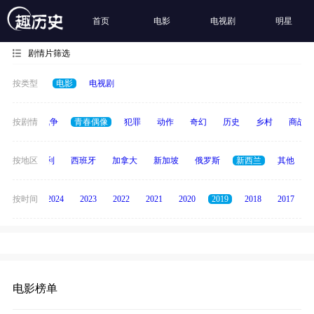
首页
电影
电视剧
明星
剧情片筛选
按类型
电影
电视剧
古装
按剧情
战争
青春偶像
犯罪
动作
奇幻
历史
乡村
商战
印度
按地区
意大利
西班牙
加拿大
新加坡
俄罗斯
新西兰
其他
按时间
2025
2024
2023
2022
2021
2020
2019
2018
2017
电影榜单