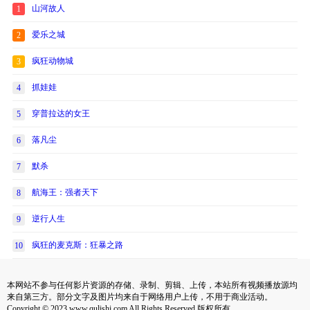
山河故人
1
爱乐之城
2
疯狂动物城
3
抓娃娃
4
穿普拉达的女王
5
落凡尘
6
默杀
7
航海王：强者天下
8
逆行人生
9
疯狂的麦克斯：狂暴之路
10
本网站不参与任何影片资源的存储、录制、剪辑、上传，本站所有视频播放源均
来自第三方。部分文字及图片均来自于网络用户上传，不用于商业活动。
Copyright © 2023 www.qulishi.com All Rights Reserved 版权所有