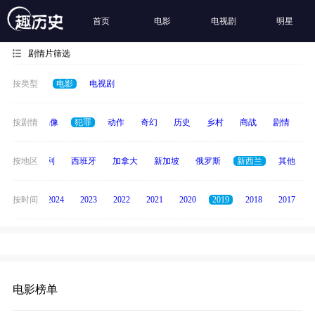
首页
电影
电视剧
明星
剧情片筛选
按类型
电影
电视剧
争
按剧情
青春偶像
犯罪
动作
奇幻
历史
乡村
商战
剧情
励
印度
按地区
意大利
西班牙
加拿大
新加坡
俄罗斯
新西兰
其他
按时间
2025
2024
2023
2022
2021
2020
2019
2018
2017
电影榜单