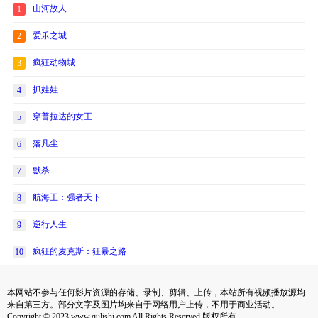
山河故人
1
爱乐之城
2
疯狂动物城
3
抓娃娃
4
穿普拉达的女王
5
落凡尘
6
默杀
7
航海王：强者天下
8
逆行人生
9
疯狂的麦克斯：狂暴之路
10
本网站不参与任何影片资源的存储、录制、剪辑、上传，本站所有视频播放源均
来自第三方。部分文字及图片均来自于网络用户上传，不用于商业活动。
Copyright © 2023 www.qulishi.com All Rights Reserved 版权所有