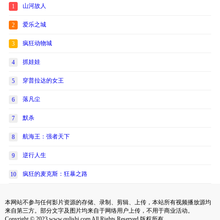
山河故人
1
爱乐之城
2
疯狂动物城
3
抓娃娃
4
穿普拉达的女王
5
落凡尘
6
默杀
7
航海王：强者天下
8
逆行人生
9
疯狂的麦克斯：狂暴之路
10
本网站不参与任何影片资源的存储、录制、剪辑、上传，本站所有视频播放源均
来自第三方。部分文字及图片均来自于网络用户上传，不用于商业活动。
Copyright © 2023 www.qulishi.com All Rights Reserved 版权所有