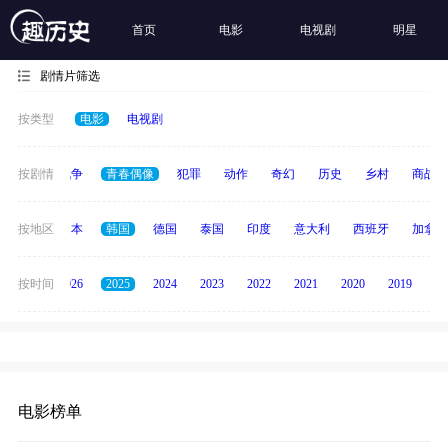
首页
电影
电视剧
明星
剧情片筛选
按类型
电影
电视剧
古装
按剧情
战争
青春偶像
犯罪
动作
奇幻
历史
乡村
商战
英国
按地区
日本
韩国
德国
泰国
印度
意大利
西班牙
加拿大
全部
按时间
2026
2025
2024
2023
2022
2021
2020
2019
20
电影榜单