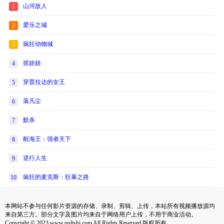
山河故人
1
爱乐之城
2
疯狂动物城
3
抓娃娃
4
穿普拉达的女王
5
落凡尘
6
默杀
7
航海王：强者天下
8
逆行人生
9
疯狂的麦克斯：狂暴之路
10
本网站不参与任何影片资源的存储、录制、剪辑、上传，本站所有视频播放源均
来自第三方。部分文字及图片均来自于网络用户上传，不用于商业活动。
Copyright © 2023 www.qulishi.com All Rights Reserved 版权所有