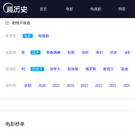
首页
电影
电视剧
明星
剧情片筛选
按类型
电影
电视剧
惊悚
按剧情
古装
战争
青春偶像
犯罪
动作
奇幻
历史
乡村
印度
按地区
意大利
西班牙
加拿大
新加坡
俄罗斯
新西兰
其他
按时间
全部
2026
2025
2024
2023
2022
2021
2020
电影榜单