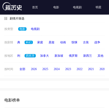
首页
电影
电视剧
明星
剧情片筛选
按类型
电影
电视剧
恐怖
按剧情
经典
科幻
家庭
悬疑
动画
惊悚
古装
战争
青
印度
按地区
意大利
西班牙
加拿大
新加坡
俄罗斯
新西兰
其他
按时间
全部
2026
2025
2024
2023
2022
2021
2020
电影榜单