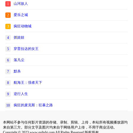
山河故人
1
爱乐之城
2
疯狂动物城
3
抓娃娃
4
穿普拉达的女王
5
落凡尘
6
默杀
7
航海王：强者天下
8
逆行人生
9
疯狂的麦克斯：狂暴之路
10
本网站不参与任何影片资源的存储、录制、剪辑、上传，本站所有视频播放源均
来自第三方。部分文字及图片均来自于网络用户上传，不用于商业活动。
Copyright © 2023 www.qulishi.com All Rights Reserved 版权所有