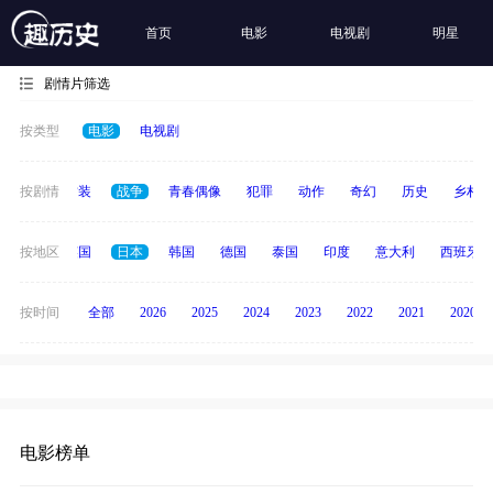
首页
电影
电视剧
明星
剧情片筛选
按类型
电影
电视剧
惊悚
按剧情
古装
战争
青春偶像
犯罪
动作
奇幻
历史
乡村
法国
按地区
英国
日本
韩国
德国
泰国
印度
意大利
西班牙
按时间
全部
2026
2025
2024
2023
2022
2021
2020
电影榜单