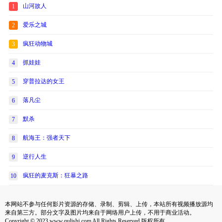
山河故人
1
爱乐之城
2
疯狂动物城
3
抓娃娃
4
穿普拉达的女王
5
落凡尘
6
默杀
7
航海王：强者天下
8
逆行人生
9
疯狂的麦克斯：狂暴之路
10
本网站不参与任何影片资源的存储、录制、剪辑、上传，本站所有视频播放源均
来自第三方。部分文字及图片均来自于网络用户上传，不用于商业活动。
Copyright © 2023 www.qulishi.com All Rights Reserved 版权所有