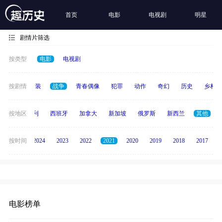
首页
电影
电视剧
明星
剧情片筛选
按类型
电影
电视剧
惊悚
按剧情
古装
战争
青春偶像
犯罪
动作
奇幻
历史
乡村
印度
按地区
意大利
西班牙
加拿大
新加坡
俄罗斯
新西兰
其他
按时间
2025
2024
2023
2022
2021
2020
2019
2018
2017
电影榜单