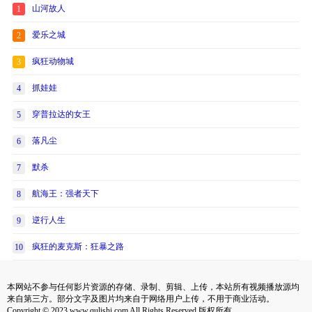
山河故人
1
爱乐之城
2
疯狂动物城
3
抓娃娃
4
穿普拉达的女王
5
落凡尘
6
默杀
7
航海王：强者天下
8
逆行人生
9
疯狂的麦克斯：狂暴之路
10
本网站不参与任何影片资源的存储、录制、剪辑、上传，本站所有视频播放源均
来自第三方。部分文字及图片均来自于网络用户上传，不用于商业活动。
Copyright © 2023 www.qulishi.com All Rights Reserved 版权所有