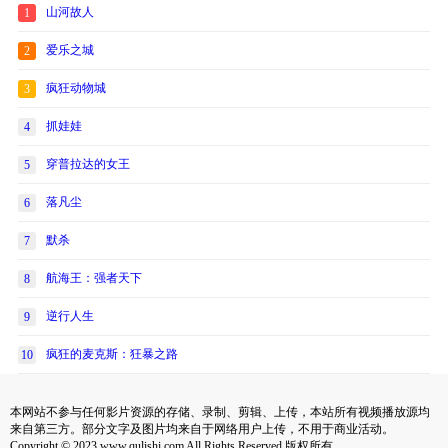
山河故人
1
爱乐之城
2
疯狂动物城
3
抓娃娃
4
穿普拉达的女王
5
落凡尘
6
默杀
7
航海王：强者天下
8
逆行人生
9
疯狂的麦克斯：狂暴之路
10
本网站不参与任何影片资源的存储、录制、剪辑、上传，本站所有视频播放源均
来自第三方。部分文字及图片均来自于网络用户上传，不用于商业活动。
Copyright © 2023 www.qulishi.com All Rights Reserved 版权所有