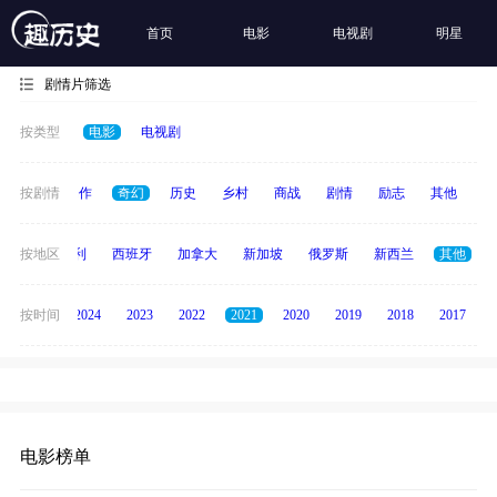
首页
电影
电视剧
明星
剧情片筛选
按类型
电影
电视剧
犯罪
按剧情
动作
奇幻
历史
乡村
商战
剧情
励志
其他
纪
印度
按地区
意大利
西班牙
加拿大
新加坡
俄罗斯
新西兰
其他
按时间
2025
2024
2023
2022
2021
2020
2019
2018
2017
电影榜单