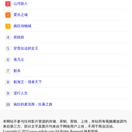
山河故人
1
爱乐之城
2
疯狂动物城
3
抓娃娃
4
穿普拉达的女王
5
落凡尘
6
默杀
7
航海王：强者天下
8
逆行人生
9
疯狂的麦克斯：狂暴之路
10
本网站不参与任何影片资源的存储、录制、剪辑、上传，本站所有视频播放源均
来自第三方。部分文字及图片均来自于网络用户上传，不用于商业活动。
Copyright © 2023 www.qulishi.com All Rights Reserved 版权所有