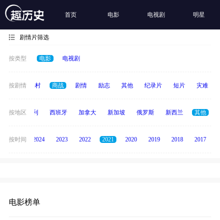
首页
电影
电视剧
明星
剧情片筛选
按类型
电影
电视剧
历史
按剧情
乡村
商战
剧情
励志
其他
纪录片
短片
灾难
印度
按地区
意大利
西班牙
加拿大
新加坡
俄罗斯
新西兰
其他
按时间
2025
2024
2023
2022
2021
2020
2019
2018
2017
电影榜单