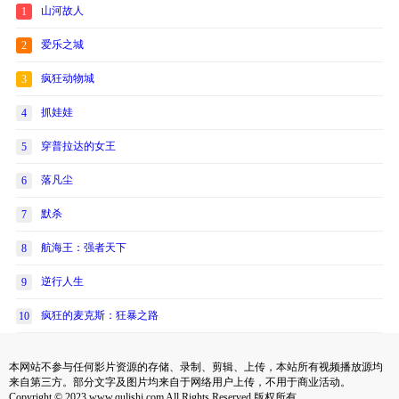
山河故人
1
爱乐之城
2
疯狂动物城
3
抓娃娃
4
穿普拉达的女王
5
落凡尘
6
默杀
7
航海王：强者天下
8
逆行人生
9
疯狂的麦克斯：狂暴之路
10
本网站不参与任何影片资源的存储、录制、剪辑、上传，本站所有视频播放源均
来自第三方。部分文字及图片均来自于网络用户上传，不用于商业活动。
Copyright © 2023 www.qulishi.com All Rights Reserved 版权所有