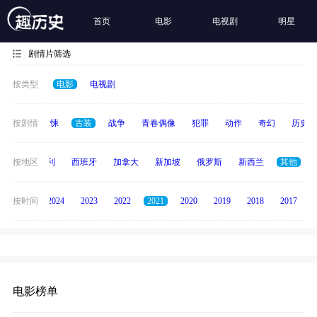
首页
电影
电视剧
明星
剧情片筛选
按类型
电影
电视剧
动画
按剧情
惊悚
古装
战争
青春偶像
犯罪
动作
奇幻
历史
印度
按地区
意大利
西班牙
加拿大
新加坡
俄罗斯
新西兰
其他
按时间
2025
2024
2023
2022
2021
2020
2019
2018
2017
电影榜单