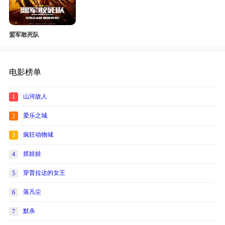
盟军敢死队
电影榜单
山河故人
1
爱乐之城
2
疯狂动物城
3
抓娃娃
4
穿普拉达的女王
5
落凡尘
6
默杀
7