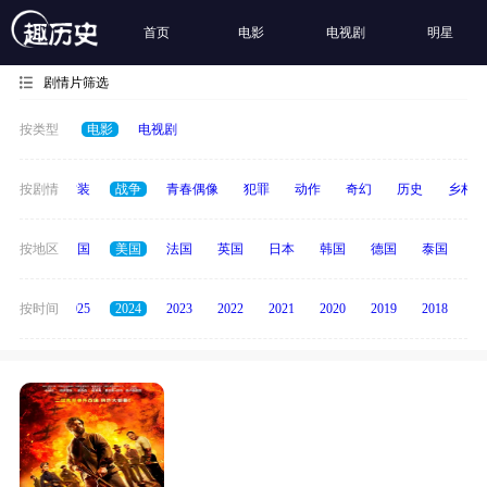
首页
电影
电视剧
明星
剧情片筛选
按类型
电影
电视剧
惊悚
按剧情
古装
战争
青春偶像
犯罪
动作
奇幻
历史
乡村
全部
按地区
中国
美国
法国
英国
日本
韩国
德国
泰国
印
2026
按时间
2025
2024
2023
2022
2021
2020
2019
2018
20