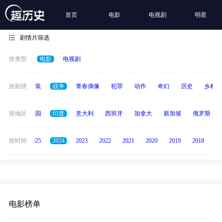
首页
电影
电视剧
明星
剧情片筛选
按类型
电影
电视剧
惊悚
按剧情
古装
战争
青春偶像
犯罪
动作
奇幻
历史
乡村
德国
按地区
泰国
印度
意大利
西班牙
加拿大
新加坡
俄罗斯
2026
按时间
2025
2024
2023
2022
2021
2020
2019
2018
20
电影榜单