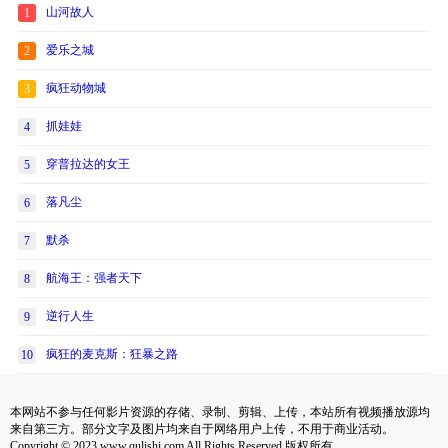
山河故人
1
爱乐之城
2
疯狂动物城
3
抓娃娃
4
穿普拉达的女王
5
落凡尘
6
默杀
7
航海王：强者天下
8
逆行人生
9
疯狂的麦克斯：狂暴之路
10
本网站不参与任何影片资源的存储、录制、剪辑、上传，本站所有视频播放源均
来自第三方。部分文字及图片均来自于网络用户上传，不用于商业活动。
Copyright © 2023 www.qulishi.com All Rights Reserved 版权所有