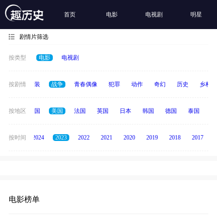
首页
电影
电视剧
明星
剧情片筛选
按类型
电影
电视剧
惊悚
按剧情
古装
战争
青春偶像
犯罪
动作
奇幻
历史
乡村
全部
按地区
中国
美国
法国
英国
日本
韩国
德国
泰国
印
按时间
2025
2024
2023
2022
2021
2020
2019
2018
2017
电影榜单