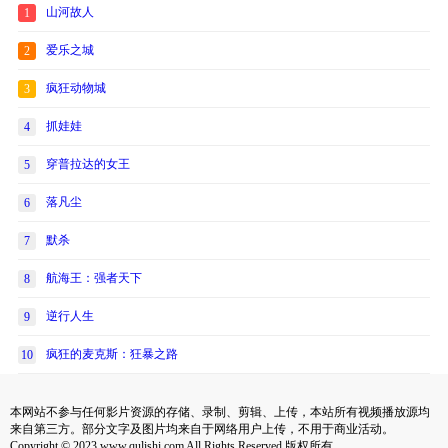
山河故人
1
爱乐之城
2
疯狂动物城
3
抓娃娃
4
穿普拉达的女王
5
落凡尘
6
默杀
7
航海王：强者天下
8
逆行人生
9
疯狂的麦克斯：狂暴之路
10
本网站不参与任何影片资源的存储、录制、剪辑、上传，本站所有视频播放源均
来自第三方。部分文字及图片均来自于网络用户上传，不用于商业活动。
Copyright © 2023 www.qulishi.com All Rights Reserved 版权所有