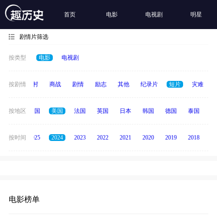
首页
电影
电视剧
明星
剧情片筛选
按类型
电影
电视剧
历史
按剧情
乡村
商战
剧情
励志
其他
纪录片
短片
灾难
全部
按地区
中国
美国
法国
英国
日本
韩国
德国
泰国
印
2026
按时间
2025
2024
2023
2022
2021
2020
2019
2018
20
电影榜单