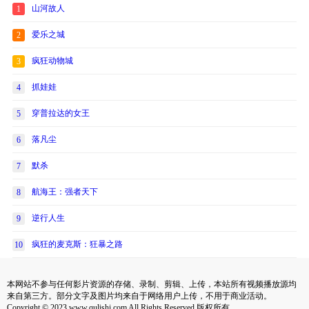
山河故人
1
爱乐之城
2
疯狂动物城
3
抓娃娃
4
穿普拉达的女王
5
落凡尘
6
默杀
7
航海王：强者天下
8
逆行人生
9
疯狂的麦克斯：狂暴之路
10
本网站不参与任何影片资源的存储、录制、剪辑、上传，本站所有视频播放源均
来自第三方。部分文字及图片均来自于网络用户上传，不用于商业活动。
Copyright © 2023 www.qulishi.com All Rights Reserved 版权所有