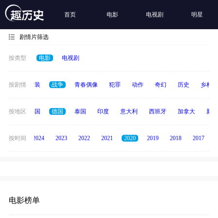
首页
电影
电视剧
明星
剧情片筛选
按类型
电影
电视剧
惊悚
按剧情
古装
战争
青春偶像
犯罪
动作
奇幻
历史
乡村
日本
按地区
韩国
德国
泰国
印度
意大利
西班牙
加拿大
新加
按时间
2025
2024
2023
2022
2021
2020
2019
2018
2017
电影榜单