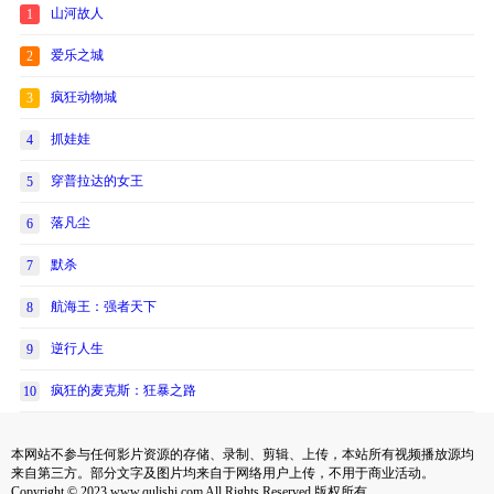
山河故人
1
爱乐之城
2
疯狂动物城
3
抓娃娃
4
穿普拉达的女王
5
落凡尘
6
默杀
7
航海王：强者天下
8
逆行人生
9
疯狂的麦克斯：狂暴之路
10
本网站不参与任何影片资源的存储、录制、剪辑、上传，本站所有视频播放源均
来自第三方。部分文字及图片均来自于网络用户上传，不用于商业活动。
Copyright © 2023 www.qulishi.com All Rights Reserved 版权所有