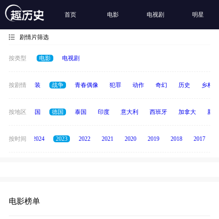
首页
电影
电视剧
明星
剧情片筛选
按类型
电影
电视剧
惊悚
按剧情
古装
战争
青春偶像
犯罪
动作
奇幻
历史
乡村
日本
按地区
韩国
德国
泰国
印度
意大利
西班牙
加拿大
新加
按时间
2025
2024
2023
2022
2021
2020
2019
2018
2017
电影榜单