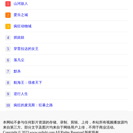
山河故人
1
爱乐之城
2
疯狂动物城
3
抓娃娃
4
穿普拉达的女王
5
落凡尘
6
默杀
7
航海王：强者天下
8
逆行人生
9
疯狂的麦克斯：狂暴之路
10
本网站不参与任何影片资源的存储、录制、剪辑、上传，本站所有视频播放源均
来自第三方。部分文字及图片均来自于网络用户上传，不用于商业活动。
Copyright © 2023 www.qulishi.com All Rights Reserved 版权所有