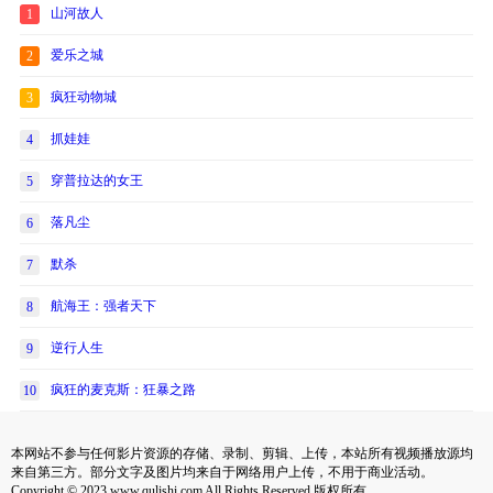
山河故人
1
爱乐之城
2
疯狂动物城
3
抓娃娃
4
穿普拉达的女王
5
落凡尘
6
默杀
7
航海王：强者天下
8
逆行人生
9
疯狂的麦克斯：狂暴之路
10
本网站不参与任何影片资源的存储、录制、剪辑、上传，本站所有视频播放源均
来自第三方。部分文字及图片均来自于网络用户上传，不用于商业活动。
Copyright © 2023 www.qulishi.com All Rights Reserved 版权所有