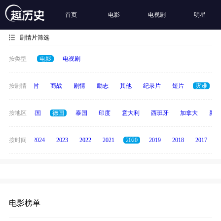
首页
电影
电视剧
明星
剧情片筛选
按类型
电影
电视剧
历史
按剧情
乡村
商战
剧情
励志
其他
纪录片
短片
灾难
日本
按地区
韩国
德国
泰国
印度
意大利
西班牙
加拿大
新加
按时间
2025
2024
2023
2022
2021
2020
2019
2018
2017
电影榜单