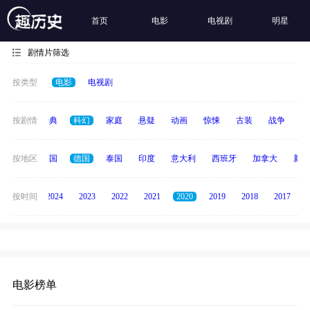
首页
电影
电视剧
明星
剧情片筛选
按类型
电影
电视剧
恐怖
按剧情
经典
科幻
家庭
悬疑
动画
惊悚
古装
战争
青
日本
按地区
韩国
德国
泰国
印度
意大利
西班牙
加拿大
新加
按时间
2025
2024
2023
2022
2021
2020
2019
2018
2017
电影榜单