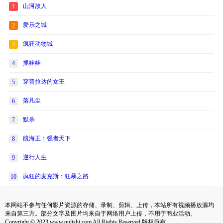
山河故人
1
爱乐之城
2
疯狂动物城
3
抓娃娃
4
穿普拉达的女王
5
落凡尘
6
默杀
7
航海王：强者天下
8
逆行人生
9
疯狂的麦克斯：狂暴之路
10
本网站不参与任何影片资源的存储、录制、剪辑、上传，本站所有视频播放源均
来自第三方。部分文字及图片均来自于网络用户上传，不用于商业活动。
Copyright © 2023 www.qulishi.com All Rights Reserved 版权所有