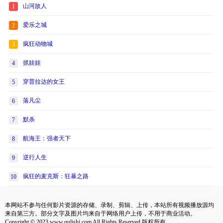
山河故人
1
爱乐之城
2
疯狂动物城
3
抓娃娃
4
穿普拉达的女王
5
落凡尘
6
默杀
7
航海王：强者天下
8
逆行人生
9
疯狂的麦克斯：狂暴之路
10
本网站不参与任何影片资源的存储、录制、剪辑、上传，本站所有视频播放源均
来自第三方。部分文字及图片均来自于网络用户上传，不用于商业活动。
Copyright © 2023 www.qulishi.com All Rights Reserved 版权所有