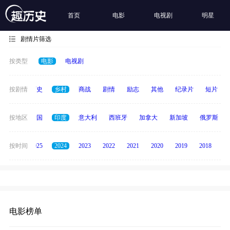
首页
电影
电视剧
明星
剧情片筛选
按类型
电影
电视剧
奇幻
按剧情
历史
乡村
商战
剧情
励志
其他
纪录片
短片
德国
按地区
泰国
印度
意大利
西班牙
加拿大
新加坡
俄罗斯
2026
按时间
2025
2024
2023
2022
2021
2020
2019
2018
20
电影榜单