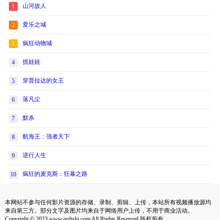
山河故人
1
爱乐之城
2
疯狂动物城
3
抓娃娃
4
穿普拉达的女王
5
落凡尘
6
默杀
7
航海王：强者天下
8
逆行人生
9
疯狂的麦克斯：狂暴之路
10
本网站不参与任何影片资源的存储、录制、剪辑、上传，本站所有视频播放源均
来自第三方。部分文字及图片均来自于网络用户上传，不用于商业活动。
Copyright © 2023 www.qulishi.com All Rights Reserved 版权所有