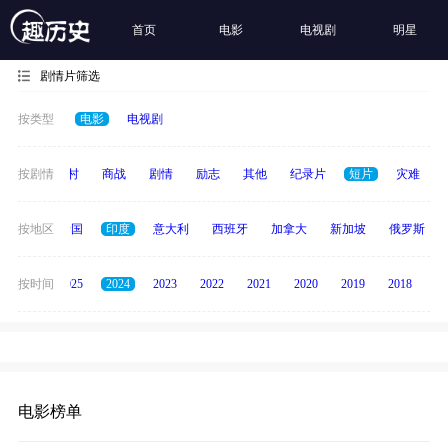
首页
电影
电视剧
明星
剧情片筛选
按类型
电影
电视剧
历史
按剧情
乡村
商战
剧情
励志
其他
纪录片
短片
灾难
德国
按地区
泰国
印度
意大利
西班牙
加拿大
新加坡
俄罗斯
2026
按时间
2025
2024
2023
2022
2021
2020
2019
2018
20
电影榜单