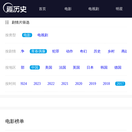
首页
电影
电视剧
明星
剧情片筛选
按类型
电影
电视剧
古装
按剧情
战争
青春偶像
犯罪
动作
奇幻
历史
乡村
商战
按地区
全部
中国
美国
法国
英国
日本
韩国
德国
泰
按时间
2025
2024
2023
2022
2021
2020
2019
2018
2017
电影榜单