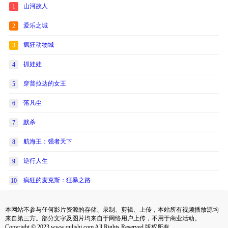
山河故人
1
爱乐之城
2
疯狂动物城
3
抓娃娃
4
穿普拉达的女王
5
落凡尘
6
默杀
7
航海王：强者天下
8
逆行人生
9
疯狂的麦克斯：狂暴之路
10
本网站不参与任何影片资源的存储、录制、剪辑、上传，本站所有视频播放源均
来自第三方。部分文字及图片均来自于网络用户上传，不用于商业活动。
Copyright © 2023 www.qulishi.com All Rights Reserved 版权所有