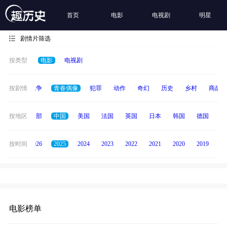
首页
电影
电视剧
明星
剧情片筛选
按类型
电影
电视剧
古装
按剧情
战争
青春偶像
犯罪
动作
奇幻
历史
乡村
商战
按地区
全部
中国
美国
法国
英国
日本
韩国
德国
泰
全部
按时间
2026
2025
2024
2023
2022
2021
2020
2019
20
电影榜单