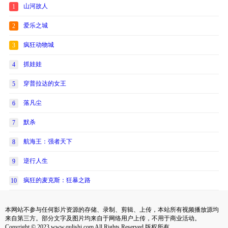
山河故人
1
爱乐之城
2
疯狂动物城
3
抓娃娃
4
穿普拉达的女王
5
落凡尘
6
默杀
7
航海王：强者天下
8
逆行人生
9
疯狂的麦克斯：狂暴之路
10
本网站不参与任何影片资源的存储、录制、剪辑、上传，本站所有视频播放源均
来自第三方。部分文字及图片均来自于网络用户上传，不用于商业活动。
Copyright © 2023 www.qulishi.com All Rights Reserved 版权所有