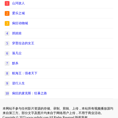
山河故人
1
爱乐之城
2
疯狂动物城
3
抓娃娃
4
穿普拉达的女王
5
落凡尘
6
默杀
7
航海王：强者天下
8
逆行人生
9
疯狂的麦克斯：狂暴之路
10
本网站不参与任何影片资源的存储、录制、剪辑、上传，本站所有视频播放源均
来自第三方。部分文字及图片均来自于网络用户上传，不用于商业活动。
Copyright © 2023 www.qulishi.com All Rights Reserved 版权所有