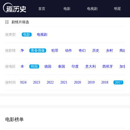
首页
电影
电视剧
明星
剧情片筛选
按类型
电影
电视剧
古装
按剧情
战争
青春偶像
犯罪
动作
奇幻
历史
乡村
商战
英国
按地区
日本
韩国
德国
泰国
印度
意大利
西班牙
加拿大
按时间
2025
2024
2023
2022
2021
2020
2019
2018
2017
电影榜单