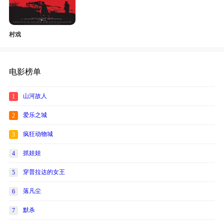
村戏
电影榜单
山河故人
1
爱乐之城
2
疯狂动物城
3
抓娃娃
4
穿普拉达的女王
5
落凡尘
6
默杀
7