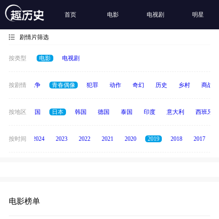
首页
电影
电视剧
明星
剧情片筛选
按类型
电影
电视剧
古装
按剧情
战争
青春偶像
犯罪
动作
奇幻
历史
乡村
商战
法国
按地区
英国
日本
韩国
德国
泰国
印度
意大利
西班牙
按时间
2025
2024
2023
2022
2021
2020
2019
2018
2017
电影榜单