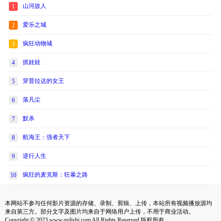
山河故人
1
爱乐之城
2
疯狂动物城
3
抓娃娃
4
穿普拉达的女王
5
落凡尘
6
默杀
7
航海王：强者天下
8
逆行人生
9
疯狂的麦克斯：狂暴之路
10
本网站不参与任何影片资源的存储、录制、剪辑、上传，本站所有视频播放源均
来自第三方。部分文字及图片均来自于网络用户上传，不用于商业活动。
Copyright © 2023 www.qulishi.com All Rights Reserved 版权所有