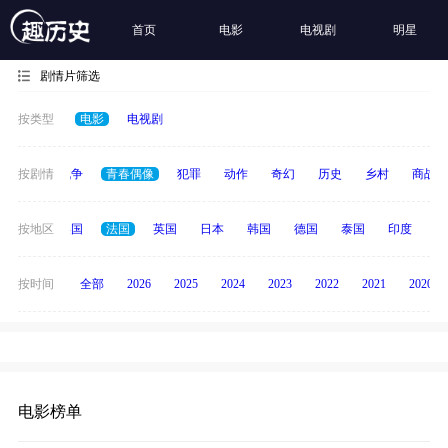
首页
电影
电视剧
明星
剧情片筛选
按类型
电影
电视剧
古装
按剧情
战争
青春偶像
犯罪
动作
奇幻
历史
乡村
商战
中国
按地区
美国
法国
英国
日本
韩国
德国
泰国
印度
意
按时间
全部
2026
2025
2024
2023
2022
2021
2020
电影榜单