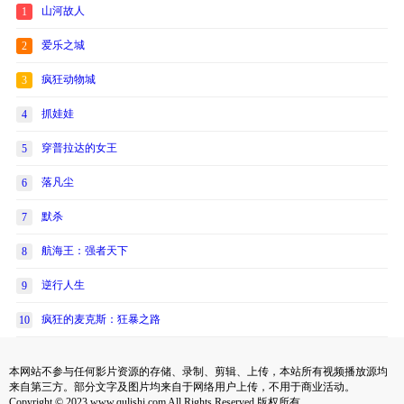
山河故人
1
爱乐之城
2
疯狂动物城
3
抓娃娃
4
穿普拉达的女王
5
落凡尘
6
默杀
7
航海王：强者天下
8
逆行人生
9
疯狂的麦克斯：狂暴之路
10
本网站不参与任何影片资源的存储、录制、剪辑、上传，本站所有视频播放源均
来自第三方。部分文字及图片均来自于网络用户上传，不用于商业活动。
Copyright © 2023 www.qulishi.com All Rights Reserved 版权所有