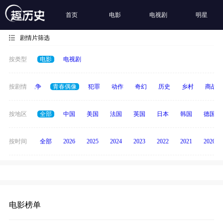
首页
电影
电视剧
明星
剧情片筛选
按类型
电影
电视剧
古装
按剧情
战争
青春偶像
犯罪
动作
奇幻
历史
乡村
商战
按地区
全部
中国
美国
法国
英国
日本
韩国
德国
按时间
全部
2026
2025
2024
2023
2022
2021
2020
电影榜单