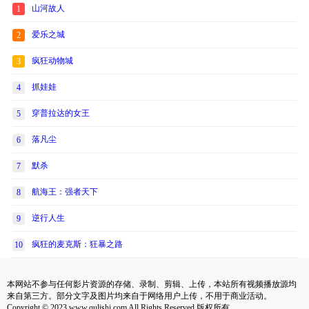
山河故人
1
爱乐之城
2
疯狂动物城
3
抓娃娃
4
穿普拉达的女王
5
落凡尘
6
默杀
7
航海王：强者天下
8
逆行人生
9
疯狂的麦克斯：狂暴之路
10
本网站不参与任何影片资源的存储、录制、剪辑、上传，本站所有视频播放源均
来自第三方。部分文字及图片均来自于网络用户上传，不用于商业活动。
Copyright © 2023 www.qulishi.com All Rights Reserved 版权所有