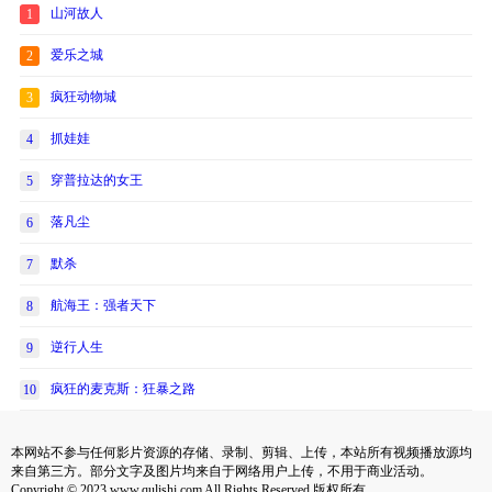
山河故人
1
爱乐之城
2
疯狂动物城
3
抓娃娃
4
穿普拉达的女王
5
落凡尘
6
默杀
7
航海王：强者天下
8
逆行人生
9
疯狂的麦克斯：狂暴之路
10
本网站不参与任何影片资源的存储、录制、剪辑、上传，本站所有视频播放源均
来自第三方。部分文字及图片均来自于网络用户上传，不用于商业活动。
Copyright © 2023 www.qulishi.com All Rights Reserved 版权所有