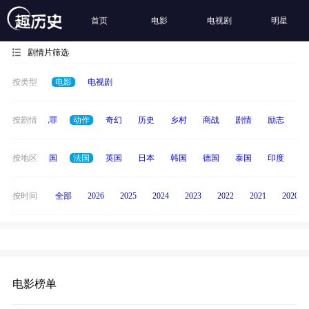
首页
电影
电视剧
明星
剧情片筛选
按类型
电影
电视剧
春偶像
按剧情
犯罪
动作
奇幻
历史
乡村
商战
剧情
励志
其
中国
按地区
美国
法国
英国
日本
韩国
德国
泰国
印度
意
按时间
全部
2026
2025
2024
2023
2022
2021
2020
电影榜单