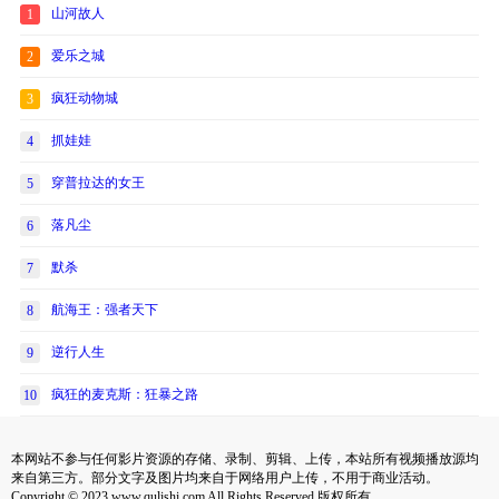
山河故人
1
爱乐之城
2
疯狂动物城
3
抓娃娃
4
穿普拉达的女王
5
落凡尘
6
默杀
7
航海王：强者天下
8
逆行人生
9
疯狂的麦克斯：狂暴之路
10
本网站不参与任何影片资源的存储、录制、剪辑、上传，本站所有视频播放源均
来自第三方。部分文字及图片均来自于网络用户上传，不用于商业活动。
Copyright © 2023 www.qulishi.com All Rights Reserved 版权所有