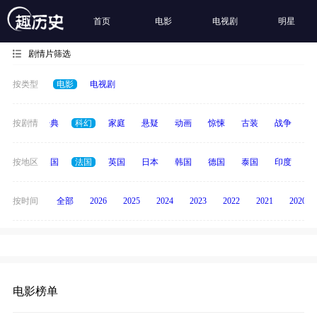
首页
电影
电视剧
明星
剧情片筛选
按类型
电影
电视剧
恐怖
按剧情
经典
科幻
家庭
悬疑
动画
惊悚
古装
战争
青
中国
按地区
美国
法国
英国
日本
韩国
德国
泰国
印度
意
按时间
全部
2026
2025
2024
2023
2022
2021
2020
电影榜单