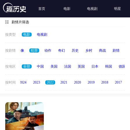
首页
电影
电视剧
明星
剧情片筛选
按类型
电影
电视剧
争
按剧情
青春偶像
犯罪
动作
奇幻
历史
乡村
商战
剧情
励
按地区
全部
中国
美国
法国
英国
日本
韩国
德国
按时间
2025
2024
2023
2022
2021
2020
2019
2018
2017