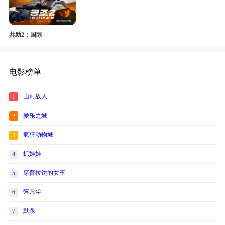
共助2：国际
电影榜单
山河故人
1
爱乐之城
2
疯狂动物城
3
抓娃娃
4
穿普拉达的女王
5
落凡尘
6
默杀
7