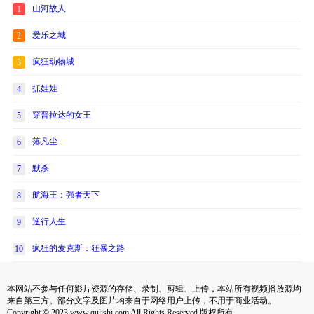
山河故人
1
爱乐之城
2
疯狂动物城
3
抓娃娃
4
穿普拉达的女王
5
落凡尘
6
默杀
7
航海王：强者天下
8
逆行人生
9
疯狂的麦克斯：狂暴之路
10
本网站不参与任何影片资源的存储、录制、剪辑、上传，本站所有视频播放源均
来自第三方。部分文字及图片均来自于网络用户上传，不用于商业活动。
Copyright © 2023 www.qulishi.com All Rights Reserved 版权所有