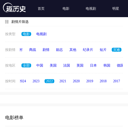
首页
电影
电视剧
明星
剧情片筛选
按类型
电影
电视剧
历史
按剧情
乡村
商战
剧情
励志
其他
纪录片
短片
灾难
按地区
全部
中国
美国
法国
英国
日本
韩国
德国
按时间
2025
2024
2023
2022
2021
2020
2019
2018
2017
电影榜单