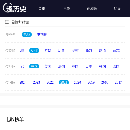
首页
电影
电视剧
明星
剧情片筛选
按类型
电影
电视剧
春偶像
按剧情
犯罪
动作
奇幻
历史
乡村
商战
剧情
励志
其
按地区
全部
中国
美国
法国
英国
日本
韩国
德国
泰
按时间
2025
2024
2023
2022
2021
2020
2019
2018
2017
电影榜单