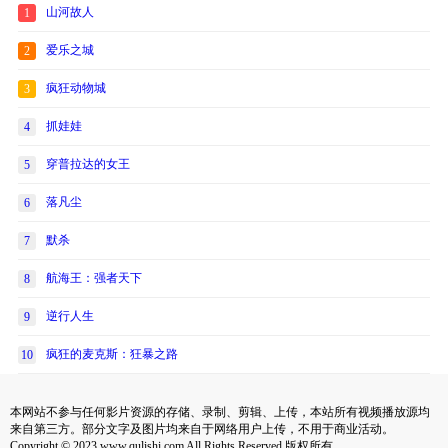
山河故人
1
爱乐之城
2
疯狂动物城
3
抓娃娃
4
穿普拉达的女王
5
落凡尘
6
默杀
7
航海王：强者天下
8
逆行人生
9
疯狂的麦克斯：狂暴之路
10
本网站不参与任何影片资源的存储、录制、剪辑、上传，本站所有视频播放源均
来自第三方。部分文字及图片均来自于网络用户上传，不用于商业活动。
Copyright © 2023 www.qulishi.com All Rights Reserved 版权所有