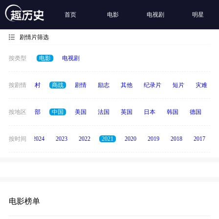
首页
电影
电视剧
明星
剧情片筛选
按类型
电影
电视剧
历史
按剧情
乡村
商战
剧情
励志
其他
纪录片
短片
灾难
按地区
全部
中国
美国
法国
英国
日本
韩国
德国
泰
按时间
2025
2024
2023
2022
2021
2020
2019
2018
2017
电影榜单