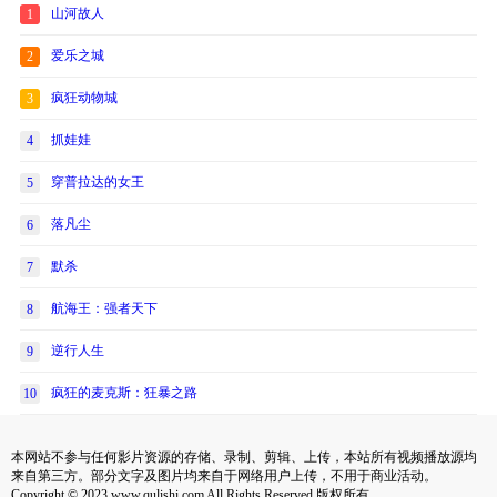
山河故人
1
爱乐之城
2
疯狂动物城
3
抓娃娃
4
穿普拉达的女王
5
落凡尘
6
默杀
7
航海王：强者天下
8
逆行人生
9
疯狂的麦克斯：狂暴之路
10
本网站不参与任何影片资源的存储、录制、剪辑、上传，本站所有视频播放源均
来自第三方。部分文字及图片均来自于网络用户上传，不用于商业活动。
Copyright © 2023 www.qulishi.com All Rights Reserved 版权所有