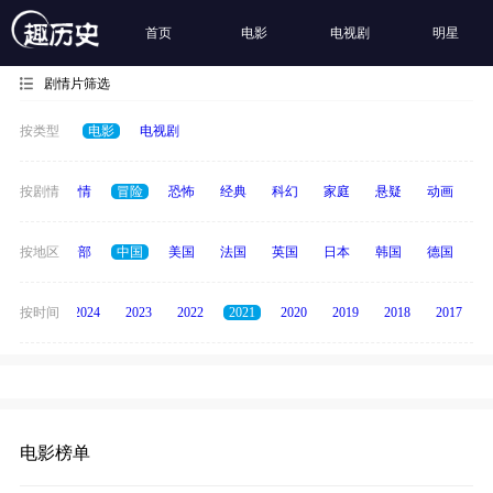
首页
电影
电视剧
明星
剧情片筛选
按类型
电影
电视剧
喜剧
按剧情
爱情
冒险
恐怖
经典
科幻
家庭
悬疑
动画
惊
按地区
全部
中国
美国
法国
英国
日本
韩国
德国
泰
按时间
2025
2024
2023
2022
2021
2020
2019
2018
2017
电影榜单