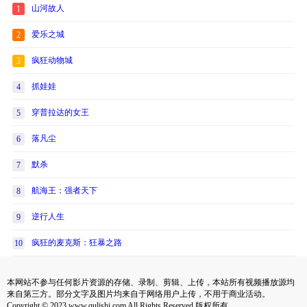
山河故人
1
爱乐之城
2
疯狂动物城
3
抓娃娃
4
穿普拉达的女王
5
落凡尘
6
默杀
7
航海王：强者天下
8
逆行人生
9
疯狂的麦克斯：狂暴之路
10
本网站不参与任何影片资源的存储、录制、剪辑、上传，本站所有视频播放源均
来自第三方。部分文字及图片均来自于网络用户上传，不用于商业活动。
Copyright © 2023 www.qulishi.com All Rights Reserved 版权所有