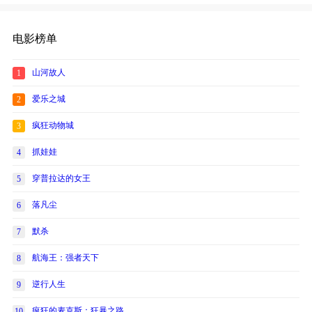
电影榜单
山河故人
1
爱乐之城
2
疯狂动物城
3
抓娃娃
4
穿普拉达的女王
5
落凡尘
6
默杀
7
航海王：强者天下
8
逆行人生
9
疯狂的麦克斯：狂暴之路
10