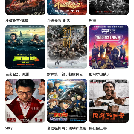
斗破苍穹·觉醒
斗破苍穹·止戈
怒潮
巨齿鲨2：深渊
封神第一部：朝歌风云
银河护卫队3
潜行
名侦探柯南：黑铁的鱼影
周处除三害