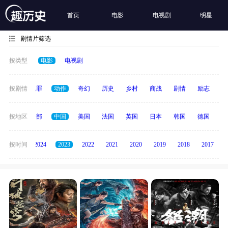
首页
电影
电视剧
明星
剧情片筛选
按类型
电影
电视剧
春偶像
按剧情
犯罪
动作
奇幻
历史
乡村
商战
剧情
励志
其
按地区
全部
中国
美国
法国
英国
日本
韩国
德国
泰
按时间
2025
2024
2023
2022
2021
2020
2019
2018
2017