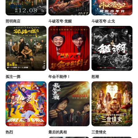
照明商店
斗破苍穹·觉醒
斗破苍穹·止戈
孤注一掷
年会不能停！
怒潮
热烈
最后的真相
三贵情史