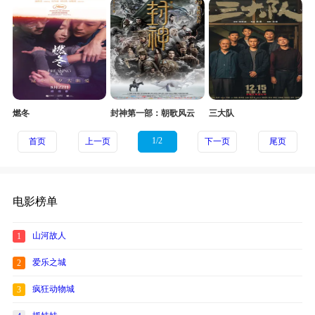
燃冬
封神第一部：朝歌风云
三大队
1/2
首页
上一页
下一页
尾页
电影榜单
山河故人
1
爱乐之城
2
疯狂动物城
3