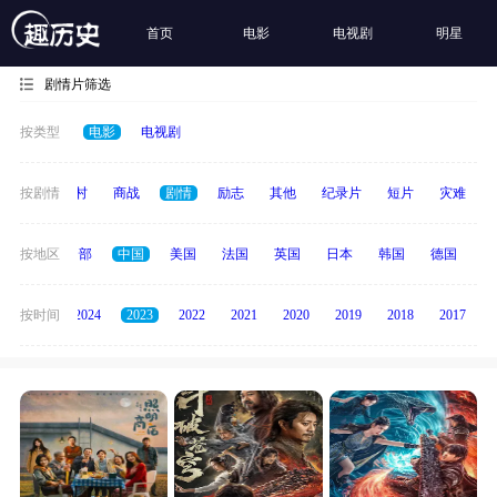
首页
电影
电视剧
明星
剧情片筛选
按类型
电影
电视剧
历史
按剧情
乡村
商战
剧情
励志
其他
纪录片
短片
灾难
按地区
全部
中国
美国
法国
英国
日本
韩国
德国
泰
按时间
2025
2024
2023
2022
2021
2020
2019
2018
2017