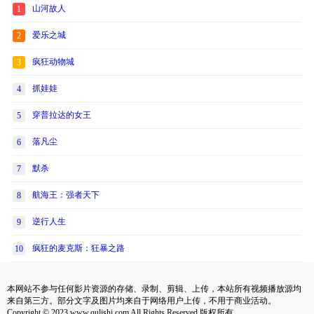
山河故人
1
爱乐之城
2
疯狂动物城
3
抓娃娃
4
穿普拉达的女王
5
落凡尘
6
默杀
7
航海王：强者天下
8
逆行人生
9
疯狂的麦克斯：狂暴之路
10
本网站不参与任何影片资源的存储、录制、剪辑、上传，本站所有视频播放源均
来自第三方。部分文字及图片均来自于网络用户上传，不用于商业活动。
Copyright © 2023 www.qulishi.com All Rights Reserved 版权所有