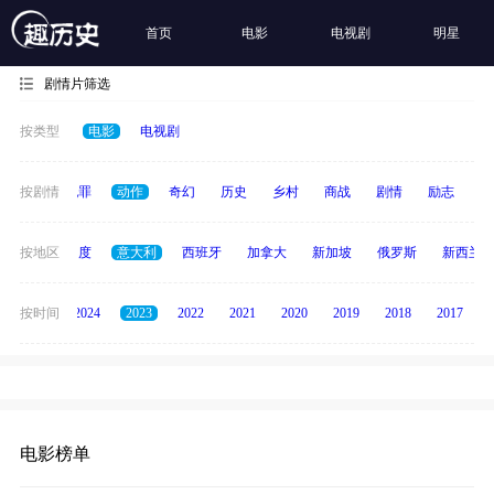
首页
电影
电视剧
明星
剧情片筛选
按类型
电影
电视剧
春偶像
按剧情
犯罪
动作
奇幻
历史
乡村
商战
剧情
励志
其
泰国
按地区
印度
意大利
西班牙
加拿大
新加坡
俄罗斯
新西兰
按时间
2025
2024
2023
2022
2021
2020
2019
2018
2017
电影榜单