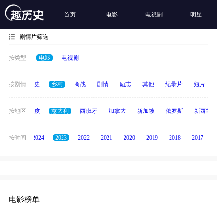
首页
电影
电视剧
明星
剧情片筛选
按类型
电影
电视剧
奇幻
按剧情
历史
乡村
商战
剧情
励志
其他
纪录片
短片
泰国
按地区
印度
意大利
西班牙
加拿大
新加坡
俄罗斯
新西兰
按时间
2025
2024
2023
2022
2021
2020
2019
2018
2017
电影榜单