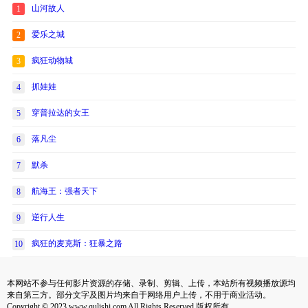
山河故人
1
爱乐之城
2
疯狂动物城
3
抓娃娃
4
穿普拉达的女王
5
落凡尘
6
默杀
7
航海王：强者天下
8
逆行人生
9
疯狂的麦克斯：狂暴之路
10
本网站不参与任何影片资源的存储、录制、剪辑、上传，本站所有视频播放源均
来自第三方。部分文字及图片均来自于网络用户上传，不用于商业活动。
Copyright © 2023 www.qulishi.com All Rights Reserved 版权所有