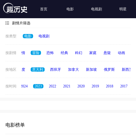
首页
电影
电视剧
明星
剧情片筛选
按类型
电影
电视剧
喜剧
按剧情
爱情
冒险
恐怖
经典
科幻
家庭
悬疑
动画
惊
泰国
按地区
印度
意大利
西班牙
加拿大
新加坡
俄罗斯
新西兰
按时间
2025
2024
2023
2022
2021
2020
2019
2018
2017
电影榜单