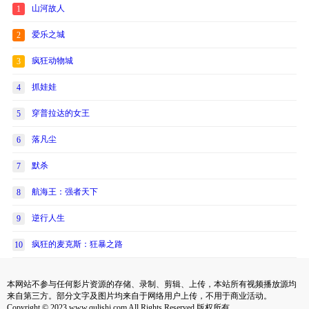
山河故人
1
爱乐之城
2
疯狂动物城
3
抓娃娃
4
穿普拉达的女王
5
落凡尘
6
默杀
7
航海王：强者天下
8
逆行人生
9
疯狂的麦克斯：狂暴之路
10
本网站不参与任何影片资源的存储、录制、剪辑、上传，本站所有视频播放源均
来自第三方。部分文字及图片均来自于网络用户上传，不用于商业活动。
Copyright © 2023 www.qulishi.com All Rights Reserved 版权所有