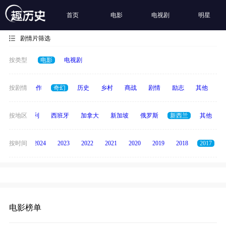
首页
电影
电视剧
明星
剧情片筛选
按类型
电影
电视剧
犯罪
按剧情
动作
奇幻
历史
乡村
商战
剧情
励志
其他
纪
印度
按地区
意大利
西班牙
加拿大
新加坡
俄罗斯
新西兰
其他
按时间
2025
2024
2023
2022
2021
2020
2019
2018
2017
电影榜单