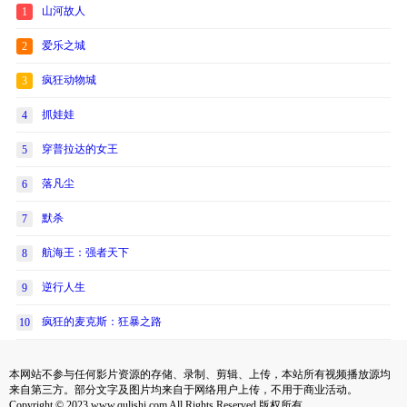
山河故人
1
爱乐之城
2
疯狂动物城
3
抓娃娃
4
穿普拉达的女王
5
落凡尘
6
默杀
7
航海王：强者天下
8
逆行人生
9
疯狂的麦克斯：狂暴之路
10
本网站不参与任何影片资源的存储、录制、剪辑、上传，本站所有视频播放源均
来自第三方。部分文字及图片均来自于网络用户上传，不用于商业活动。
Copyright © 2023 www.qulishi.com All Rights Reserved 版权所有