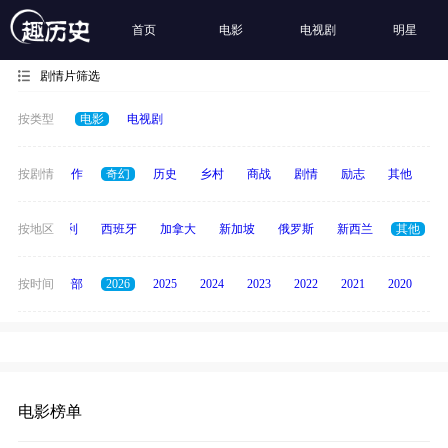
首页
电影
电视剧
明星
剧情片筛选
按类型
电影
电视剧
犯罪
按剧情
动作
奇幻
历史
乡村
商战
剧情
励志
其他
纪
印度
按地区
意大利
西班牙
加拿大
新加坡
俄罗斯
新西兰
其他
按时间
全部
2026
2025
2024
2023
2022
2021
2020
20
电影榜单