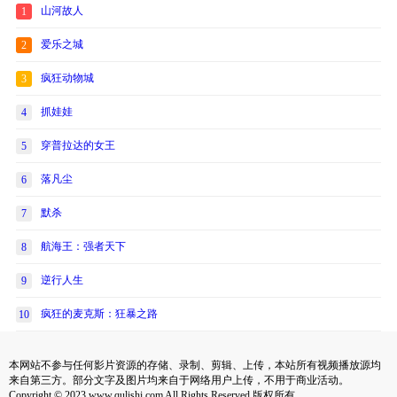
山河故人
1
爱乐之城
2
疯狂动物城
3
抓娃娃
4
穿普拉达的女王
5
落凡尘
6
默杀
7
航海王：强者天下
8
逆行人生
9
疯狂的麦克斯：狂暴之路
10
本网站不参与任何影片资源的存储、录制、剪辑、上传，本站所有视频播放源均
来自第三方。部分文字及图片均来自于网络用户上传，不用于商业活动。
Copyright © 2023 www.qulishi.com All Rights Reserved 版权所有