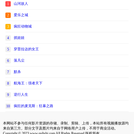
山河故人
1
爱乐之城
2
疯狂动物城
3
抓娃娃
4
穿普拉达的女王
5
落凡尘
6
默杀
7
航海王：强者天下
8
逆行人生
9
疯狂的麦克斯：狂暴之路
10
本网站不参与任何影片资源的存储、录制、剪辑、上传，本站所有视频播放源均
来自第三方。部分文字及图片均来自于网络用户上传，不用于商业活动。
Copyright © 2023 www.qulishi.com All Rights Reserved 版权所有