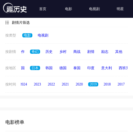
首页
电影
电视剧
明星
剧情片筛选
按类型
电影
电视剧
犯罪
按剧情
动作
奇幻
历史
乡村
商战
剧情
励志
其他
纪
法国
按地区
英国
日本
韩国
德国
泰国
印度
意大利
西班牙
按时间
2025
2024
2023
2022
2021
2020
2019
2018
2017
电影榜单