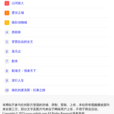
山河故人
1
爱乐之城
2
疯狂动物城
3
抓娃娃
4
穿普拉达的女王
5
落凡尘
6
默杀
7
航海王：强者天下
8
逆行人生
9
疯狂的麦克斯：狂暴之路
10
本网站不参与任何影片资源的存储、录制、剪辑、上传，本站所有视频播放源均
来自第三方。部分文字及图片均来自于网络用户上传，不用于商业活动。
Copyright © 2023 www.qulishi.com All Rights Reserved 版权所有