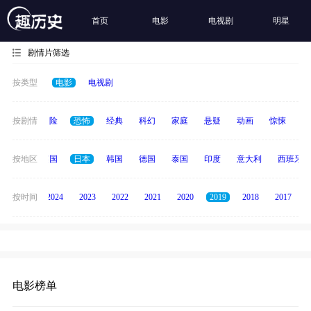
首页
电影
电视剧
明星
剧情片筛选
按类型
电影
电视剧
爱情
按剧情
冒险
恐怖
经典
科幻
家庭
悬疑
动画
惊悚
古
法国
按地区
英国
日本
韩国
德国
泰国
印度
意大利
西班牙
按时间
2025
2024
2023
2022
2021
2020
2019
2018
2017
电影榜单