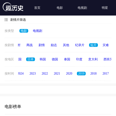
首页
电影
电视剧
明星
剧情片筛选
按类型
电影
电视剧
历史
按剧情
乡村
商战
剧情
励志
其他
纪录片
短片
灾难
法国
按地区
英国
日本
韩国
德国
泰国
印度
意大利
西班牙
按时间
2025
2024
2023
2022
2021
2020
2019
2018
2017
电影榜单