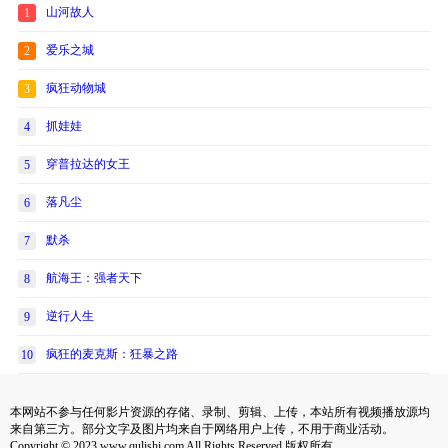
山河故人
1
爱乐之城
2
疯狂动物城
3
抓娃娃
4
穿普拉达的女王
5
落凡尘
6
默杀
7
航海王：强者天下
8
逆行人生
9
疯狂的麦克斯：狂暴之路
10
本网站不参与任何影片资源的存储、录制、剪辑、上传，本站所有视频播放源均
来自第三方。部分文字及图片均来自于网络用户上传，不用于商业活动。
Copyright © 2023 www.qulishi.com All Rights Reserved 版权所有