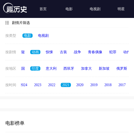
首页
电影
电视剧
明星
剧情片筛选
按类型
电影
电视剧
家庭
按剧情
悬疑
动画
惊悚
古装
战争
青春偶像
犯罪
动作
德国
按地区
泰国
印度
意大利
西班牙
加拿大
新加坡
俄罗斯
按时间
2025
2024
2023
2022
2021
2020
2019
2018
2017
电影榜单