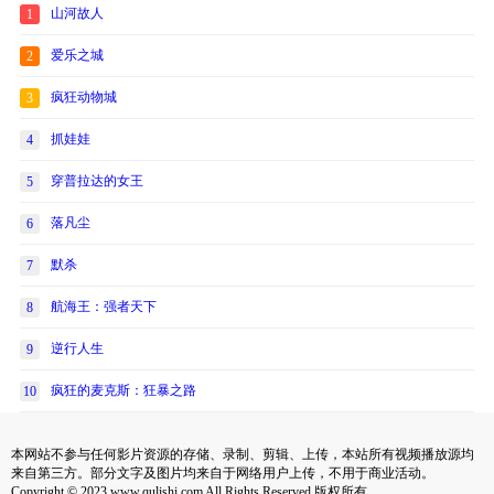
山河故人
1
爱乐之城
2
疯狂动物城
3
抓娃娃
4
穿普拉达的女王
5
落凡尘
6
默杀
7
航海王：强者天下
8
逆行人生
9
疯狂的麦克斯：狂暴之路
10
本网站不参与任何影片资源的存储、录制、剪辑、上传，本站所有视频播放源均
来自第三方。部分文字及图片均来自于网络用户上传，不用于商业活动。
Copyright © 2023 www.qulishi.com All Rights Reserved 版权所有