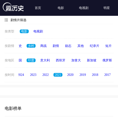
首页
电影
电视剧
明星
剧情片筛选
按类型
电影
电视剧
奇幻
按剧情
历史
乡村
商战
剧情
励志
其他
纪录片
短片
德国
按地区
泰国
印度
意大利
西班牙
加拿大
新加坡
俄罗斯
按时间
2025
2024
2023
2022
2021
2020
2019
2018
2017
电影榜单