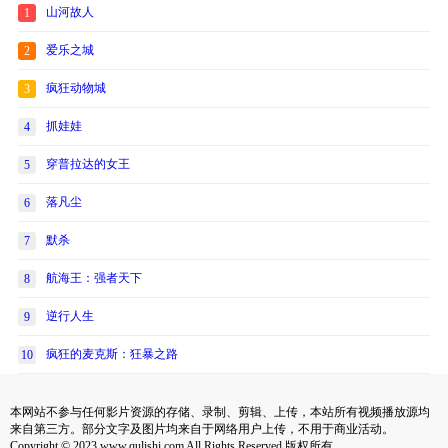
山河故人
1
爱乐之城
2
疯狂动物城
3
抓娃娃
4
穿普拉达的女王
5
落凡尘
6
默杀
7
航海王：强者天下
8
逆行人生
9
疯狂的麦克斯：狂暴之路
10
本网站不参与任何影片资源的存储、录制、剪辑、上传，本站所有视频播放源均
来自第三方。部分文字及图片均来自于网络用户上传，不用于商业活动。
Copyright © 2023 www.qulishi.com All Rights Reserved 版权所有