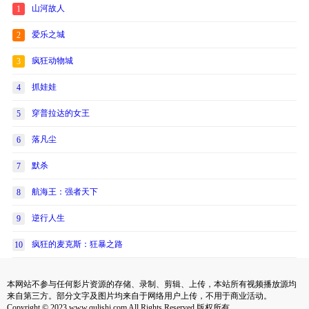
山河故人
1
爱乐之城
2
疯狂动物城
3
抓娃娃
4
穿普拉达的女王
5
落凡尘
6
默杀
7
航海王：强者天下
8
逆行人生
9
疯狂的麦克斯：狂暴之路
10
本网站不参与任何影片资源的存储、录制、剪辑、上传，本站所有视频播放源均
来自第三方。部分文字及图片均来自于网络用户上传，不用于商业活动。
Copyright © 2023 www.qulishi.com All Rights Reserved 版权所有