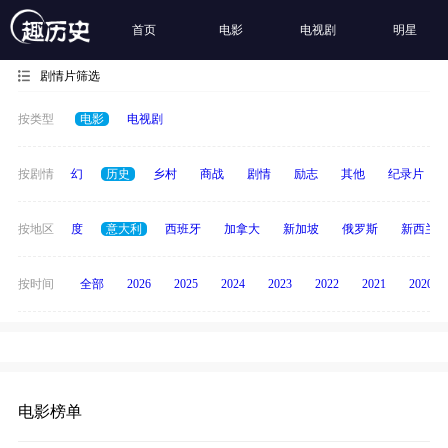
首页
电影
电视剧
明星
剧情片筛选
按类型
电影
电视剧
动作
按剧情
奇幻
历史
乡村
商战
剧情
励志
其他
纪录片
泰国
按地区
印度
意大利
西班牙
加拿大
新加坡
俄罗斯
新西兰
按时间
全部
2026
2025
2024
2023
2022
2021
2020
电影榜单