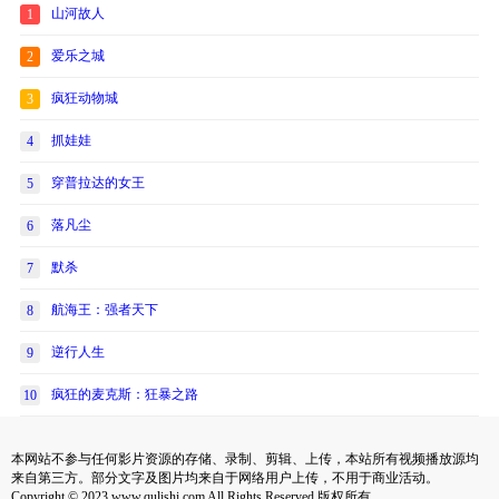
山河故人
1
爱乐之城
2
疯狂动物城
3
抓娃娃
4
穿普拉达的女王
5
落凡尘
6
默杀
7
航海王：强者天下
8
逆行人生
9
疯狂的麦克斯：狂暴之路
10
本网站不参与任何影片资源的存储、录制、剪辑、上传，本站所有视频播放源均
来自第三方。部分文字及图片均来自于网络用户上传，不用于商业活动。
Copyright © 2023 www.qulishi.com All Rights Reserved 版权所有