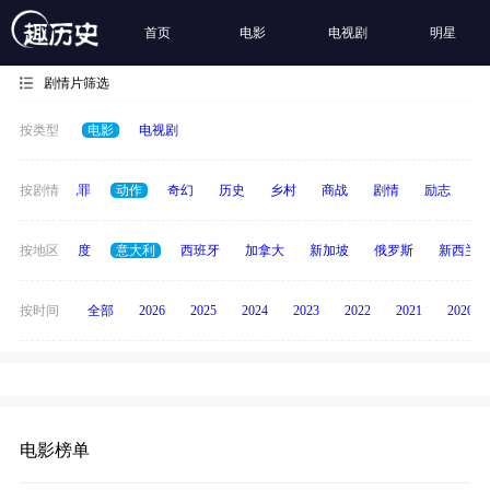
首页
电影
电视剧
明星
剧情片筛选
按类型
电影
电视剧
春偶像
按剧情
犯罪
动作
奇幻
历史
乡村
商战
剧情
励志
其
泰国
按地区
印度
意大利
西班牙
加拿大
新加坡
俄罗斯
新西兰
按时间
全部
2026
2025
2024
2023
2022
2021
2020
电影榜单