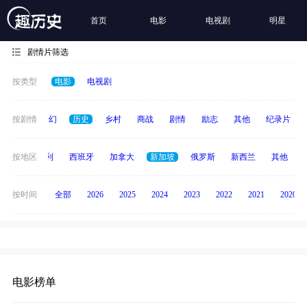
首页
电影
电视剧
明星
剧情片筛选
按类型
电影
电视剧
动作
按剧情
奇幻
历史
乡村
商战
剧情
励志
其他
纪录片
印度
按地区
意大利
西班牙
加拿大
新加坡
俄罗斯
新西兰
其他
按时间
全部
2026
2025
2024
2023
2022
2021
2020
电影榜单