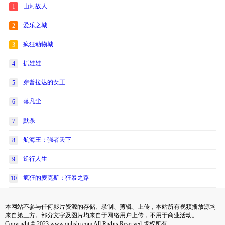
山河故人
1
爱乐之城
2
疯狂动物城
3
抓娃娃
4
穿普拉达的女王
5
落凡尘
6
默杀
7
航海王：强者天下
8
逆行人生
9
疯狂的麦克斯：狂暴之路
10
本网站不参与任何影片资源的存储、录制、剪辑、上传，本站所有视频播放源均
来自第三方。部分文字及图片均来自于网络用户上传，不用于商业活动。
Copyright © 2023 www.qulishi.com All Rights Reserved 版权所有